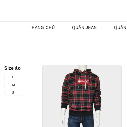
Skip
to
content
TRANG CHỦ
QUẦN JEAN
QUẦN
Size áo
L
M
S