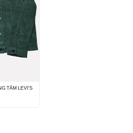
G TĂM LEVI’S