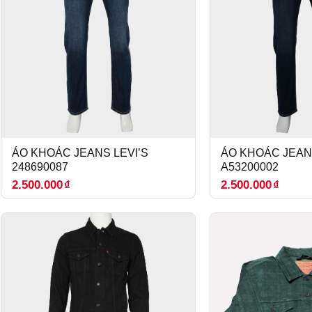
ÁO KHOÁC JEANS LEVI’S
ÁO KHOÁC JEANS
248690087
A53200002
2.500.000
₫
2.500.000
₫