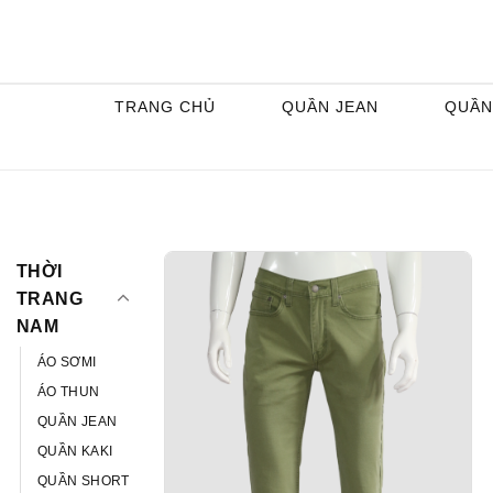
Skip
to
content
TRANG CHỦ
QUẦN JEAN
QUẦN
THỜI
TRANG
NAM
ÁO SƠMI
ÁO THUN
QUẦN JEAN
QUẦN KAKI
QUẦN SHORT