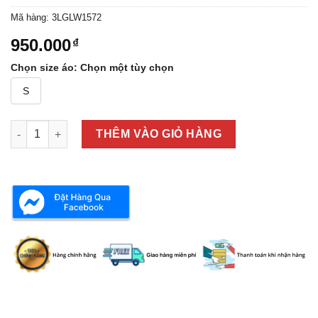
Mã hàng:
3LGLW1572
950.000
₫
Chọn size áo
:
Chọn một tùy chọn
S
ÁO SƠ MI NAM DÀI TAY 3LGLW1572 số lượng
THÊM VÀO GIỎ HÀNG