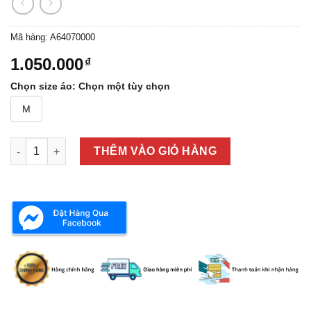
Mã hàng:
A64070000
1.050.000
₫
Chọn size áo
:
Chọn một tùy chọn
M
ÁO SƠ MI NAM DÀI TAY CỔ TRỤ REDLOOP A64070000 số lượn
THÊM VÀO GIỎ HÀNG