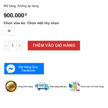
Mã hàng:
Không áp dụng
900.000
₫
Chọn size áo
:
Chọn một tùy chọn
M
ÁO THUN LEVI'S 35883-0007 số lượng
THÊM VÀO GIỎ HÀNG