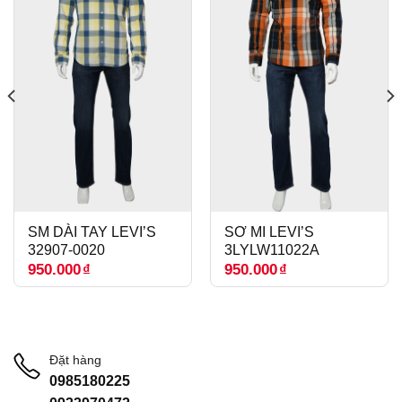
SM DÀI TAY LEVI’S
SƠ MI LEVI’S
32907-0020
3LYLW11022A
950.000
₫
950.000
₫
Đặt hàng
0985180225