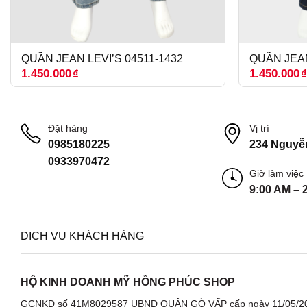
QUẦN JEAN LEVI’S 04511-1432
QUẦN JEAN
1.450.000
₫
1.450.000
Đặt hàng
Vị trí
0985180225
234 Nguyễ
0933970472
Giờ làm việc
9:00 AM – 
DỊCH VỤ KHÁCH HÀNG
HỘ KINH DOANH MỸ HỒNG PHÚC SHOP
GCNKD số 41M8029587 UBND QUẬN GÒ VẤP cấp ngày 11/05/2