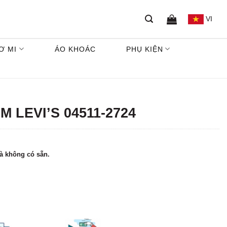
VI
Ơ MI
ÁO KHOÁC
PHỤ KIỆN
 LEVI’S 04511-2724
à không có sẵn.