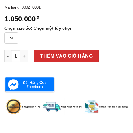
Mã hàng:
0002T0031
1.050.000
₫
Chọn size áo
:
Chọn một tùy chọn
M
ÁO SƠ MI NAM DÀI TAY 0002T-0031 số lượng
THÊM VÀO GIỎ HÀNG