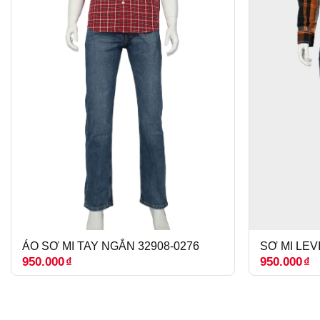
ÁO SƠ MI TAY NGẮN 32908-0276
SƠ MI LEV
950.000
₫
950.000
₫