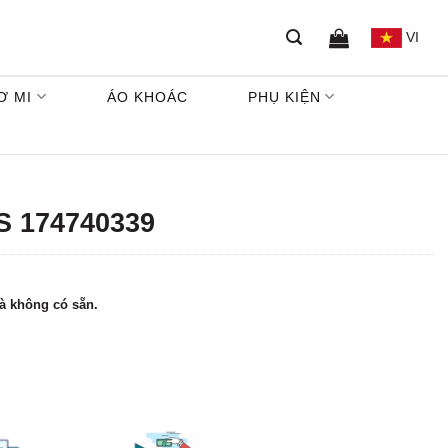
VI
Ơ MI
ÁO KHOÁC
PHỤ KIỆN
S 174740339
à không có sẵn.