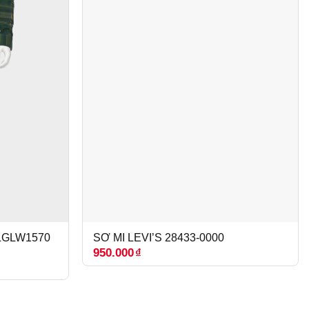
3LGLW1570
SƠ MI LEVI’S 28433-0000
950.000
₫