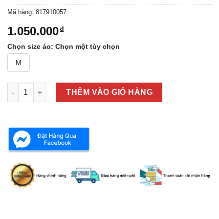
Mã hàng:
817910057
1.050.000
₫
Chọn size áo
:
Chọn một tùy chọn
M
ÁO THUN LEVI'S REDLOOP 81791-0057 số lượng
THÊM VÀO GIỎ HÀNG