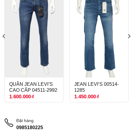
QUẦN JEAN LEVI’S
JEAN LEVI’S 00514-
CAO CẤP 04511-2992
1285
1.600.000
₫
1.450.000
₫
Đặt hàng
0985180225