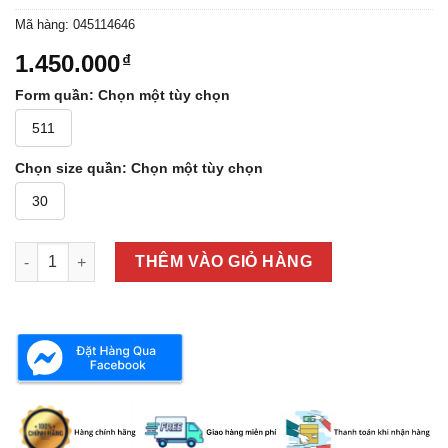
Mã hàng:
045114646
1.450.000
₫
Form quần
:
Chọn một tùy chọn
511
Chọn size quần
:
Chọn một tùy chọn
30
JEAN LEVI’S 04511-4646 số lượng
THÊM VÀO GIỎ HÀNG