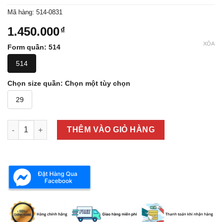
Mã hàng:
514-0831
1.450.000
₫
XÓA
Form quần
:
514
514
Chọn size quần
:
Chọn một tùy chọn
29
QUẦN JEAN NAM LEVI'S 00514-0831 số lượng
THÊM VÀO GIỎ HÀNG