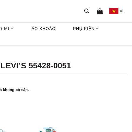
VI
Ơ MI
ÁO KHOÁC
PHỤ KIỆN
EVI’S 55428-0051
à không có sẵn.