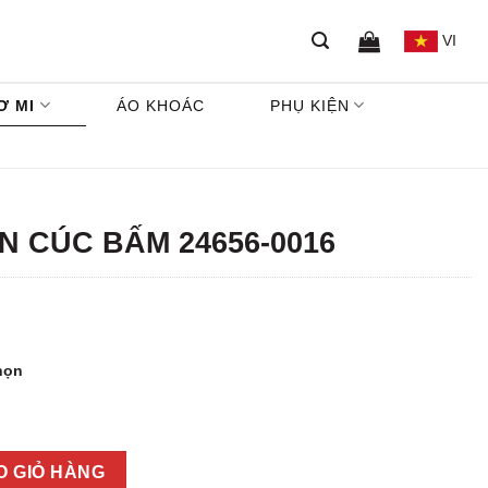
VI
Ơ MI
ÁO KHOÁC
PHỤ KIỆN
N CÚC BẤM 24656-0016
họn
56-0016 số lượng
O GIỎ HÀNG