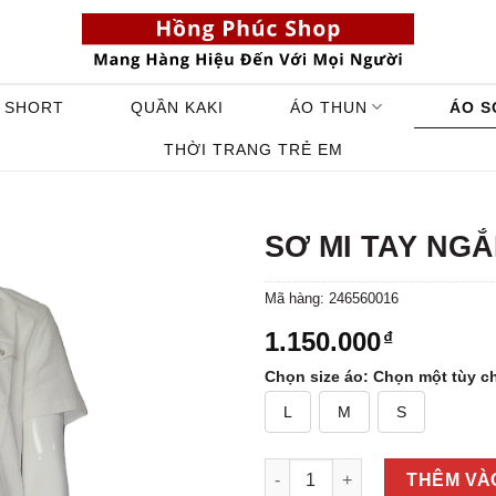
 SHORT
QUẦN KAKI
ÁO THUN
ÁO S
THỜI TRANG TRẺ EM
SƠ MI TAY NGẮ
Mã hàng:
246560016
1.150.000
₫
Chọn size áo
:
Chọn một tùy c
L
M
S
SƠ MI TAY NGẮN CÚC BẤM 246
THÊM VÀ